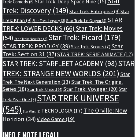
Star
Star Trek: Deep Space Nine
(15)
Trek: Comedy
(6)
Trek: Discovery
(149)
Star Trek: Enterprise
(9)
Star
STAR
Trek: Khan
(9)
Star Trek: Le Origini
(4)
Star Trek: Legacy
(3)
TREK: LOWER DECKS
(66)
Star Trek: Movies
Star Trek: Picard
(179)
(54)
Star Trek: New Era
(2)
STAR TREK: PRODIGY
(39)
Star
Star Trek: Scouts
(7)
Trek: Section 31
(37)
STAR TREK: SERIE ANIMATE
(17)
STAR
STAR TREK: STARFLEET ACADEMY
(98)
TREK: STRANGE NEW WORLDS
(201)
Star
Star Trek: The Original
Trek: The Next Generation
(13)
Series
(18)
Star Trek: Voyager
(20)
Star
Star Trek: United
(4)
STAR TREK UNIVERSE
Trek: Year One
(7)
(545)
The Orville: New
TECNOLOGIA
(17)
Star Wars
(1)
Horizion
(34)
Video Game
(19)
INFO E NOTE LEGALI