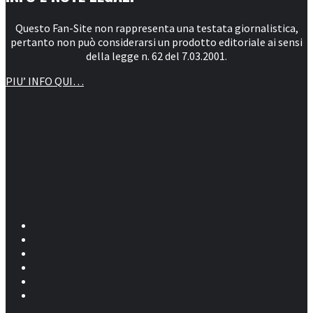
Questo Fan-Site non rappresenta una testata giornalistica,
pertanto non può considerarsi un prodotto editoriale ai sensi
della legge n. 62 del 7.03.2001.
PIU’ INFO QUI…
Facebook
La tua Linea di Contatto con il Mondo Sci-fi
Extra Trek – Star Trek All Series Channel
Twitter
Youtube
Instagram
Tumblr
Pinterest