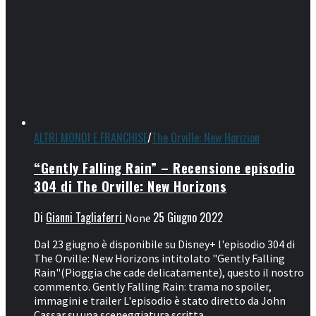
ALTRI MONDI E FRANCHISE
/
The Orville: New Horizion
“Gently Falling Rain” – Recensione episodio
304 di The Orville: New Horizons
Di
Gianni Tagliaferri
25 Giugno 2022
None
Dal 23 giugno è disponibile su Disney+ l'episodio 304 di
The Orville: New Horizons intitolato "Gently Falling
Rain"(Pioggia che cade delicatamente), questo il nostro
commento. Gently Falling Rain: trama no spoiler,
immagini e trailer L'episodio è stato diretto da John
Cassar su una sceneggiatura scritta...