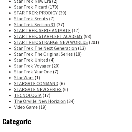
Star Trek: New Era
(2)
Star Trek: Picard
(179)
STAR TREK: PRODIGY
(39)
Star Trek: Scouts
(7)
Star Trek: Section 31
(37)
STAR TREK: SERIE ANIMATE
(17)
STAR TREK: STARFLEET ACADEMY
(98)
STAR TREK: STRANGE NEW WORLDS
(201)
Star Trek: The Next Generation
(13)
Star Trek: The Original Series
(18)
Star Trek: United
(4)
Star Trek: Voyager
(20)
Star Trek: Year One
(7)
Star Wars
(1)
STARGATE COMMAND
(6)
STARGATE NEW SERIES
(6)
TECNOLOGIA
(17)
The Orville: New Horizion
(34)
Video Game
(19)
Categorie