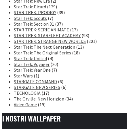
Star Trek: New Era
(2)
Star Trek: Picard
(179)
STAR TREK: PRODIGY
(39)
Star Trek: Scouts
(7)
Star Trek: Section 31
(37)
STAR TREK: SERIE ANIMATE
(17)
STAR TREK: STARFLEET ACADEMY
(98)
STAR TREK: STRANGE NEW WORLDS
(201)
Star Trek: The Next Generation
(13)
Star Trek: The Original Series
(18)
Star Trek: United
(4)
Star Trek: Voyager
(20)
Star Trek: Year One
(7)
Star Wars
(1)
STARGATE COMMAND
(6)
STARGATE NEW SERIES
(6)
TECNOLOGIA
(17)
The Orville: New Horizion
(34)
Video Game
(19)
I NOSTRI WALLPAPER